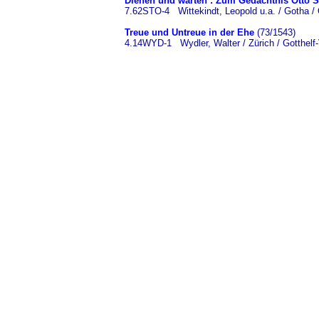
Dienen und warten : Zum Gedächtnis Otto 
7.62STO-4 Wittekindt, Leopold u.a. / Gotha / 
Treue und Untreue in der Ehe
(73/1543)
4.14WYD-1 Wydler, Walter / Zürich / Gotthelf-