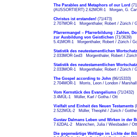
The Parables and Metaphors of our Lord
(71
(AUSSORTIERT) 2.62MOR-1 Morgan, G. Campbe
Christus ist erstanden!
(71/473)
2.707MOR-1 Morgenthaler, Robert / Zürich / Go
Pfarrermangel – Pfarrerbildung : Zahlen, 
zur Ausbildung von Geistlichen
(71/3639)
5.41MOR-1 Morgenthaler, Robert / Zürich / Got
Statistik des neutestamentlichen Wortschat
2.033MOR-1ed3 Morgenthaler, Robert / Zürich 
Statistik des neutestamentlichen Wortschat
2.033MOR-1 Morgenthaler, Robert / Zürich / Go
The Gospel according to John
(86/15333)
2.704MOR-1 Morris, Leon / London / Marshall
Vom Kernstück des Evangeliums
(71/2432)
3.4MÜL-1 Müller, Karl / Gotha / Ott
Vielfalt und Einheit des Neuen Testaments
(
2.522MÜL-2 Müller, Theophil / Zürich / Gotthel
Gustav Dalmans Leben und Wirken in der Br
7.62DAL-2 Männchen, Julia / Wiesbaden / Ott
Die gegenwärtige Weltlage im Lichte der Bi