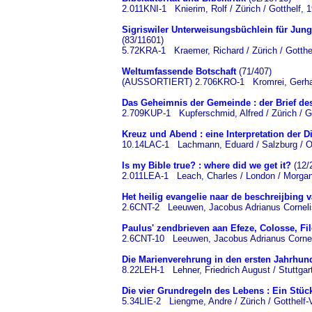
2.011KNI-1 Knierim, Rolf / Zürich / Gotthelf, 
Sigriswiler Unterweisungsbüchlein für Jun
(83/11601)
5.72KRA-1 Kraemer, Richard / Zürich / Gotthel
Weltumfassende Botschaft
(71/407)
(AUSSORTIERT) 2.706KRO-1 Kromrei, Gerhart /
Das Geheimnis der Gemeinde : der Brief de
2.709KUP-1 Kupferschmid, Alfred / Zürich / Go
Kreuz und Abend : eine Interpretation der 
10.14LAC-1 Lachmann, Eduard / Salzburg / Ot
Is my Bible true? : where did we get it?
(12/
2.011LEA-1 Leach, Charles / London / Morgan
Het heilig evangelie naar de beschreijbing 
2.6CNT-2 Leeuwen, Jacobus Adrianus Cornelis
Paulus' zendbrieven aan Efeze, Colosse, Fi
2.6CNT-10 Leeuwen, Jacobus Adrianus Corneli
Die Marienverehrung in den ersten Jahrhun
8.22LEH-1 Lehner, Friedrich August / Stuttga
Die vier Grundregeln des Lebens : Ein Stüc
5.34LIE-2 Liengme, Andre / Zürich / Gotthelf-