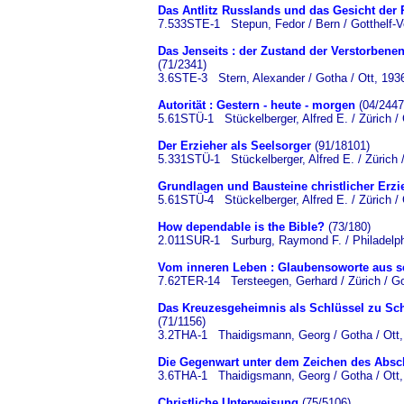
Das Antlitz Russlands und das Gesicht der 
7.533STE-1 Stepun, Fedor / Bern / Gotthelf-V
Das Jenseits : der Zustand der Verstorbene
(71/2341)
3.6STE-3 Stern, Alexander / Gotha / Ott, 193
Autorität : Gestern - heute - morgen
(04/2447
5.61STÜ-1 Stückelberger, Alfred E. / Zürich / 
Der Erzieher als Seelsorger
(91/18101)
5.331STÜ-1 Stückelberger, Alfred E. / Zürich /
Grundlagen und Bausteine christlicher Erz
5.61STÜ-4 Stückelberger, Alfred E. / Zürich / 
How dependable is the Bible?
(73/180)
2.011SUR-1 Surburg, Raymond F. / Philadelphi
Vom inneren Leben : Glaubensoworte aus 
7.62TER-14 Tersteegen, Gerhard / Zürich / Got
Das Kreuzesgeheimnis als Schlüssel zu Schri
(71/1156)
3.2THA-1 Thaidigsmann, Georg / Gotha / Ott,
Die Gegenwart unter dem Zeichen des Abschlu
3.6THA-1 Thaidigsmann, Georg / Gotha / Ott,
Christliche Unterweisung
(75/5106)