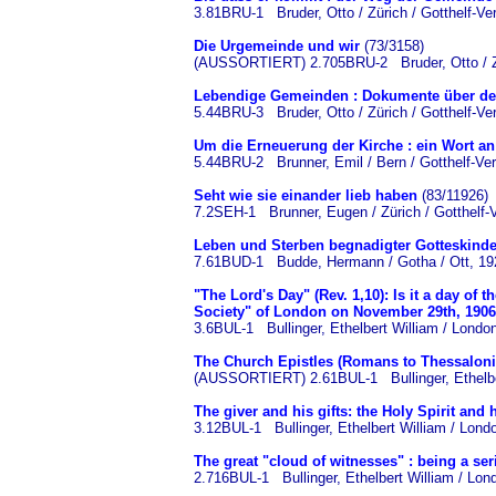
3.81BRU-1 Bruder, Otto / Zürich / Gotthelf-Ve
Die Urgemeinde und wir
(73/3158)
(AUSSORTIERT) 2.705BRU-2 Bruder, Otto / Zür
Lebendige Gemeinden : Dokumente über den
5.44BRU-3 Bruder, Otto / Zürich / Gotthelf-Ve
Um die Erneuerung der Kirche : ein Wort an 
5.44BRU-2 Brunner, Emil / Bern / Gotthelf-Ver
Seht wie sie einander lieb haben
(83/11926)
7.2SEH-1 Brunner, Eugen / Zürich / Gotthelf-V
Leben und Sterben begnadigter Gotteskinde
7.61BUD-1 Budde, Hermann / Gotha / Ott, 19
"The Lord's Day" (Rev. 1,10): Is it a day of
Society" of London on November 29th, 1906
3.6BUL-1 Bullinger, Ethelbert William / Londo
The Church Epistles (Romans to Thessalonians
(AUSSORTIERT) 2.61BUL-1 Bullinger, Ethelber
The giver and his gifts: the Holy Spirit and
3.12BUL-1 Bullinger, Ethelbert William / Lond
The great "cloud of witnesses" : being a se
2.716BUL-1 Bullinger, Ethelbert William / Lon