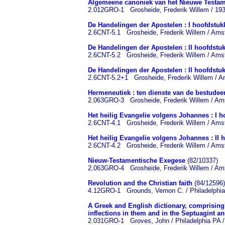
Algemeene canoniek van het Nieuwe Testa
2.012GRO-1 Grosheide, Frederik Willem / 193
De Handelingen der Apostelen : I hoofdstuk
2.6CNT-5.1 Grosheide, Frederik Willem / Ams
De Handelingen der Apostelen : II hoofdstu
2.6CNT-5.2 Grosheide, Frederik Willem / Ams
De Handelingen der Apostelen : II hoofdstu
2.6CNT-5.2+1 Grosheide, Frederik Willem / A
Hermeneutiek : ten dienste van de bestudee
2.063GRO-3 Grosheide, Frederik Willem / Ams
Het heilig Evangelie volgens Johannes : I h
2.6CNT-4.1 Grosheide, Frederik Willem / Ams
Het heilig Evangelie volgens Johannes : II 
2.6CNT-4.2 Grosheide, Frederik Willem / Ams
Nieuw-Testamentische Exegese
(82/10337)
2.063GRO-4 Grosheide, Frederik Willem / Ams
Revolution and the Christian faith
(84/12596)
4.12GRO-1 Grounds, Vernon C. / Philadelphia 
A Greek and English dictionary, comprising a
inflections in them and in the Septuagint 
2.031GRO-1 Groves, John / Philadelphia PA / 