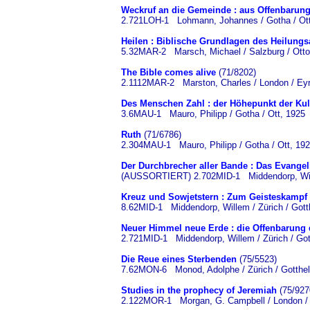
Weckruf an die Gemeinde : aus Offenbarung
2.721LOH-1 Lohmann, Johannes / Gotha / Ot
Heilen : Biblische Grundlagen des Heilungs
5.32MAR-2 Marsch, Michael / Salzburg / Otto 
The Bible comes alive
(71/8202)
2.1112MAR-2 Marston, Charles / London / Eyr
Des Menschen Zahl : der Höhepunkt der Kul
3.6MAU-1 Mauro, Philipp / Gotha / Ott, 1925
Ruth
(71/6786)
2.304MAU-1 Mauro, Philipp / Gotha / Ott, 19
Der Durchbrecher aller Bande : Das Evange
(AUSSORTIERT) 2.702MID-1 Middendorp, Willem
Kreuz und Sowjetstern : Zum Geisteskampf
8.62MID-1 Middendorp, Willem / Zürich / Gotth
Neuer Himmel neue Erde : die Offenbarung
2.721MID-1 Middendorp, Willem / Zürich / Gott
Die Reue eines Sterbenden
(75/5523)
7.62MON-6 Monod, Adolphe / Zürich / Gotthelf
Studies in the prophecy of Jeremiah
(75/927
2.122MOR-1 Morgan, G. Campbell / London / 