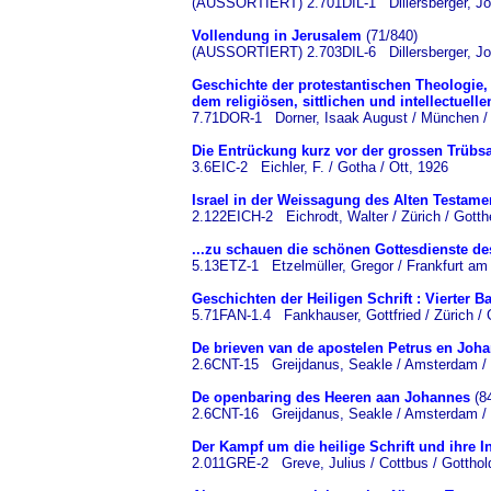
(AUSSORTIERT) 2.701DIL-1 Dillersberger, Jose
Vollendung in Jerusalem
(71/840)
(AUSSORTIERT) 2.703DIL-6 Dillersberger, Jose
Geschichte der protestantischen Theologie
dem religiösen, sittlichen und intellectuell
7.71DOR-1 Dorner, Isaak August / München / 
Die Entrückung kurz vor der grossen Trübsa
3.6EIC-2 Eichler, F. / Gotha / Ott, 1926
Israel in der Weissagung des Alten Testame
2.122EICH-2 Eichrodt, Walter / Zürich / Gotthe
...zu schauen die schönen Gottesdienste des
5.13ETZ-1 Etzelmüller, Gregor / Frankfurt am
Geschichten der Heiligen Schrift : Vierter
5.71FAN-1.4 Fankhauser, Gottfried / Zürich / 
De brieven van de apostelen Petrus en Joha
2.6CNT-15 Greijdanus, Seakle / Amsterdam / 
De openbaring des Heeren aan Johannes
(8
2.6CNT-16 Greijdanus, Seakle / Amsterdam / 
Der Kampf um die heilige Schrift und ihre I
2.011GRE-2 Greve, Julius / Cottbus / Gotthol