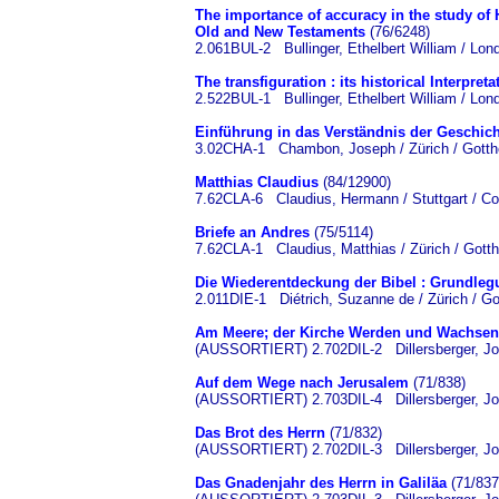
The importance of accuracy in the study of H
Old and New Testaments
(76/6248)
2.061BUL-2 Bullinger, Ethelbert William / Lon
The transfiguration : its historical Interpret
2.522BUL-1 Bullinger, Ethelbert William / Lon
Einführung in das Verständnis der Geschich
3.02CHA-1 Chambon, Joseph / Zürich / Gotthe
Matthias Claudius
(84/12900)
7.62CLA-6 Claudius, Hermann / Stuttgart / Co
Briefe an Andres
(75/5114)
7.62CLA-1 Claudius, Matthias / Zürich / Gotth
Die Wiederentdeckung der Bibel : Grundle
2.011DIE-1 Diétrich, Suzanne de / Zürich / Got
Am Meere; der Kirche Werden und Wachsen
(AUSSORTIERT) 2.702DIL-2 Dillersberger, Josef
Auf dem Wege nach Jerusalem
(71/838)
(AUSSORTIERT) 2.703DIL-4 Dillersberger, Jose
Das Brot des Herrn
(71/832)
(AUSSORTIERT) 2.702DIL-3 Dillersberger, Josef
Das Gnadenjahr des Herrn in Galiläa
(71/837