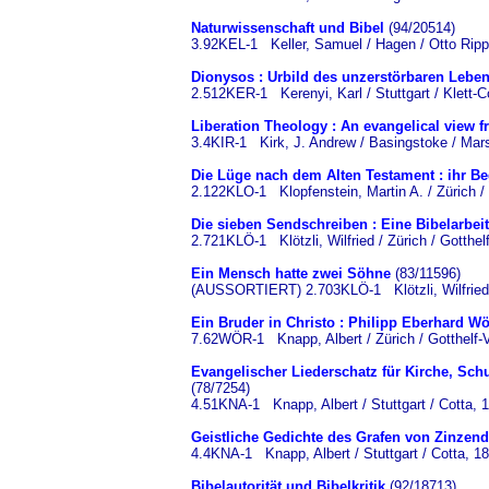
Naturwissenschaft und Bibel
(94/20514)
3.92KEL-1 Keller, Samuel / Hagen / Otto Ripp
Dionysos : Urbild des unzerstörbaren Lebe
2.512KER-1 Kerenyi, Karl / Stuttgart / Klett-C
Liberation Theology : An evangelical view f
3.4KIR-1 Kirk, J. Andrew / Basingstoke / Mar
Die Lüge nach dem Alten Testament : ihr Beg
2.122KLO-1 Klopfenstein, Martin A. / Zürich / 
Die sieben Sendschreiben : Eine Bibelarbei
2.721KLÖ-1 Klötzli, Wilfried / Zürich / Gotthel
Ein Mensch hatte zwei Söhne
(83/11596)
(AUSSORTIERT) 2.703KLÖ-1 Klötzli, Wilfried / 
Ein Bruder in Christo : Philipp Eberhard W
7.62WÖR-1 Knapp, Albert / Zürich / Gotthelf-V
Evangelischer Liederschatz für Kirche, Sch
(78/7254)
4.51KNA-1 Knapp, Albert / Stuttgart / Cotta, 
Geistliche Gedichte des Grafen von Zinzend
4.4KNA-1 Knapp, Albert / Stuttgart / Cotta, 1
Bibelautorität und Bibelkritik
(92/18713)