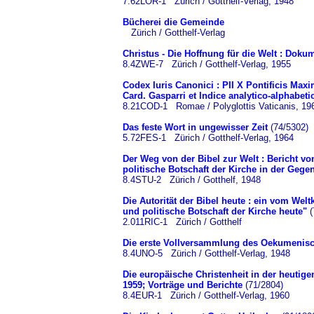
7.62LOR-1 Zürich / Gotthelf-Verlag, 1948
Bücherei die Gemeinde
Zürich / Gotthelf-Verlag
Christus - Die Hoffnung für die Welt : Do
8.4ZWE-7 Zürich / Gotthelf-Verlag, 1955
Codex Iuris Canonici : PII X Pontificis Maxi
Card. Gasparri et Indice analytico-alphabeti
8.21COD-1 Romae / Polyglottis Vaticanis, 19
Das feste Wort in ungewisser Zeit
(74/5302)
5.72FES-1 Zürich / Gotthelf-Verlag, 1964
Der Weg von der Bibel zur Welt : Bericht vo
politische Botschaft der Kirche in der Gege
8.4STU-2 Zürich / Gotthelf, 1948
Die Autorität der Bibel heute : ein vom Wel
und politische Botschaft der Kirche heute"
(
2.011RIC-1 Zürich / Gotthelf
Die erste Vollversammlung des Oekumenisc
8.4UNO-5 Zürich / Gotthelf-Verlag, 1948
Die europäische Christenheit in der heutige
1959; Vorträge und Berichte
(71/2804)
8.4EUR-1 Zürich / Gotthelf-Verlag, 1960