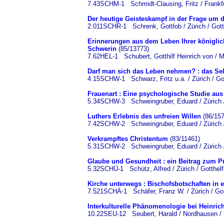
7.43SCHM-1 Schmidt-Clausing, Fritz / Frankf
Der heutige Geisteskampf in der Frage um di
2.011SCHR-1 Schrenk, Gottlob / Zürich / Gott
Erinnerungen aus dem Leben Ihrer königlic
Schwerin
(85/13773)
7.62HEL-1 Schubert, Gotthilf Heinrich von / 
Darf man sich das Leben nehmen? : das Sel
4.15SCHW-1 Schwarz, Fritz u.a. / Zürich / Got
Frauenart : Eine psychologische Studie aus
5.34SCHW-3 Schweingruber, Eduard / Zürich / 
Luthers Erlebnis des unfreien Willen
(86/157
7.42SCHW-2 Schweingruber, Eduard / Zürich / 
Verkrampftes Christentum
(83/11461)
5.31SCHW-2 Schweingruber, Eduard / Zürich / 
Glaube und Gesundheit : ein Beitrag zum P
5.32SCHÜ-1 Schütz, Alfred / Zürich / Gotthelf
Kirche unterwegs : Bischofsbotschaften in 
7.521SCHÄ-1 Schäfer, Franz W. / Zürich / Got
Interkulturelle Phänomenologie bei Heinri
10.22SEU-12 Seubert, Harald / Nordhausen / 