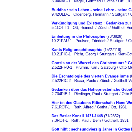
3.94NAG-1 Nagel, Gottfried / Gotha / Ott, 19
Buddha : sein Leben - seine Lehre - seine 
9.42OLD-1 Oldenberg, Hermann / Stuttgart / C
Verkündigung und Existenz : Gedanken zur 
5.11OTT-1 Ott, Heinrich / Zürich / Gotthelf-Ve
Einleitung in die Philosophie
(73/3829)
10.21PAU-1 Paulsen, Friedrich / Stuttgart / C
Kants Religionsphilosophie
(15/27116)
10.21PIC-1 Picht, Georg / Stuttgart / Klett-Co
Gnosis an der Wurzel des Christentums? Gr
2.522PRÜ-1 Prümm, Karl / Salzburg / Otto Mü
Die Eschatologie des vierten Evangeliums
(
2.522RIC-2 Ricca, Paolo / Zürich / Gotthelf-V
Gedanken über das Hohepriesterliche Gebet
2.704RIE-1 Riedinger, Paul / Stuttgart / Otto 
Hier ist des Glaubens Ritterschaft : Hans W
7.61ROT-1 Roth, Alfred / Gotha / Ott, 1931
Das Basler Konzil 1431-1448
(71/2852)
7.3ROT-1 Roth, Paul / Bern / Gotthelf, 1931
Gott hilft : sechsundvierzig Jahre in Gotte