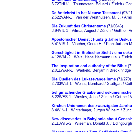
5.72THU-1 Thurneysen, Eduard / Zürich / Gott
De Antichrist in het Nieuwe Testament
(97/2
2.522VAN-1 Van der Westhuizen, M. J. / Amst
Die Zukunft des Christentums
(71/0346)
3.94VIL-1 Vilmar, August / Zürich / Gotthelf-V
Apostolischer Dienst : Fünfzig Jahre Disku
5.41VIS-1 Vischer, Georg H. / Frankfurt am M
Gerechtigkeit in Biblischer Sicht : eine oe
4.12WAL-2 Walz, Hans Hermann u.a. / Zürich /
The inspiration and authority of the Bible
(7
2.011WAR-1 Warfield, Benjamin Breckinridge 
Die Quellen des Lukasevangeliums
(71/270)
2.703WEI-1 Weiss, Bernhard / Stuttgart / Co
Seligmachender Glaube und oekumenische 
5.22WES-1 Wesley, John / Zürich / Gotthelf-V
Kirchen-Unionenen des zwanzigsten Jahrhu
8.4WIN-1 Winterhager, Jürgen Wilhelm / Zürich
New discoveries in Babylonia about Genesi
2.113WIS-2 Wiseman, Donald J. / Edingburgh 