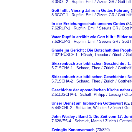
8.3GOT-2 Rupflin, Emil / Zizers GR / Gott hilf
Gott hilft : Vierzig Jahre in Gottes Führung
(
8.3GOT-1 Rupflin, Emil / Zizers GR / Gott hilf
In der Erziehungsschule unseres Gottes
(84
7.62RUP-1 Rupflin, Emil / Seewis GR / Gott hi
Vater Rupflin erzählt wie Gott hilft : Bil
7.62RUP-3 Rupflin, Emil / Seewis GR / Gott hi
Gnade im Gericht : Die Botschaft des Prop
2.321RÜSCH-1 Rüsch, Theodor / Zürich / Gott
Skizzenbuch zur biblischen Geschichte : 1. 
5.71SCHA-1 Schaad, Theo / Zürich / Gotthelf-
Skizzenbuch zur biblischen Geschichte : Ne
5.71SCHA-2 Schaad, Theo / Zürich / Gotthelf-
Geschichte der apostolischen Kirche nebst 
2.5113SCHA-1 Schaff, Philipp / Leipzig / Otto
Unser Dienst am biblischen Gotteswort
(82/
5.44SCHL-2 Schlatter, Wilhelm / Zürich / Gott
John Wesley : Band 1: Die Zeit vom 17. Juni
7.62WES-4 Schmidt, Martin / Zürich / Gotthel
Zwinglis Kanonversuch
(73/829)