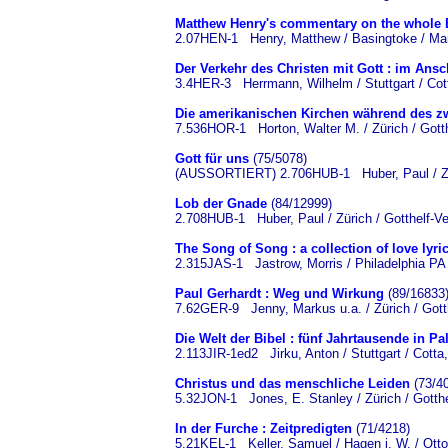
Matthew Henry's commentary on the whole 
2.07HEN-1 Henry, Matthew / Basingtoke / Mar
Der Verkehr des Christen mit Gott : im Ans
3.4HER-3 Herrmann, Wilhelm / Stuttgart / Co
Die amerikanischen Kirchen während des zw
7.536HOR-1 Horton, Walter M. / Zürich / Gotth
Gott für uns
(75/5078)
(AUSSORTIERT) 2.706HUB-1 Huber, Paul / Züri
Lob der Gnade
(84/12999)
2.708HUB-1 Huber, Paul / Zürich / Gotthelf-Ve
The Song of Song : a collection of love lyri
2.315JAS-1 Jastrow, Morris / Philadelphia PA 
Paul Gerhardt : Weg und Wirkung
(89/16833
7.62GER-9 Jenny, Markus u.a. / Zürich / Gotth
Die Welt der Bibel : fünf Jahrtausende in Pa
2.113JIR-1ed2 Jirku, Anton / Stuttgart / Cotta
Christus und das menschliche Leiden
(73/4
5.32JON-1 Jones, E. Stanley / Zürich / Gotthe
In der Furche : Zeitpredigten
(71/4218)
5.21KEL-1 Keller, Samuel / Hagen i. W. / Otto