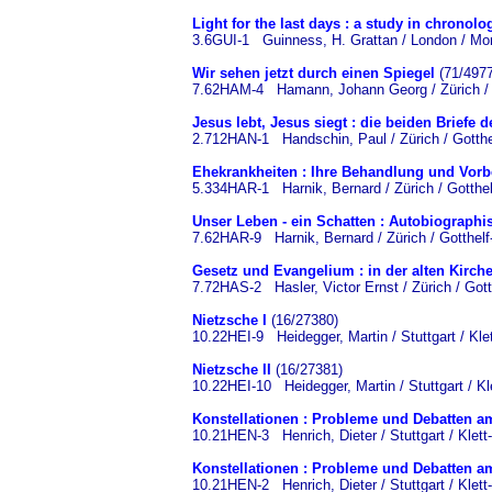
Light for the last days : a study in chronol
3.6GUI-1 Guinness, H. Grattan / London / Mo
Wir sehen jetzt durch einen Spiegel
(71/4977
7.62HAM-4 Hamann, Johann Georg / Zürich / G
Jesus lebt, Jesus siegt : die beiden Briefe
2.712HAN-1 Handschin, Paul / Zürich / Gotthe
Ehekrankheiten : Ihre Behandlung und Vor
5.334HAR-1 Harnik, Bernard / Zürich / Gotthel
Unser Leben - ein Schatten : Autobiographi
7.62HAR-9 Harnik, Bernard / Zürich / Gotthelf
Gesetz und Evangelium : in der alten Kirch
7.72HAS-2 Hasler, Victor Ernst / Zürich / Gott
Nietzsche I
(16/27380)
10.22HEI-9 Heidegger, Martin / Stuttgart / Kle
Nietzsche II
(16/27381)
10.22HEI-10 Heidegger, Martin / Stuttgart / Kl
Konstellationen : Probleme und Debatten am
10.21HEN-3 Henrich, Dieter / Stuttgart / Klett
Konstellationen : Probleme und Debatten am
10.21HEN-2 Henrich, Dieter / Stuttgart / Klett