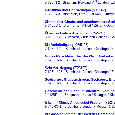
5.32BIN-2 Bingham, Rowland V. / London; Edi
Gedanken und Erinnerungen
(80/8662)
7.62BIS-3 Bismarck, Otto Fürst von / Stuttga
Christlicher Glaube und unterbewusste Seel
5.34BLU-1 Blum-Ernst, Alfred / Zürich / Gotthe
Über das Heilige Abendmahl
(75/5245)
3.83BLU-2 Blumhardt, Christoph / Zürich / Got
Die Verkündigung
(06/5198)
7.62BLU-29 Blumhardt, Johann Christoph / Züri
Gottes Ratschluss über die Welt : Gedanken
7.62BLU-32 Blumhardt, Johann Christoph / Züri
Schriftauslegung
(75/5197)
7.62BLU-28 Blumhardt, Johann Christoph / Züri
Seelsorge : Glaubensfragen, Seelsorge, Brie
7.62BLU-30 Blumhardt, Johann Christoph / Züri
Geschichte der Juden im Altertum : Vom ba
2.112BRI-4 Bringmann, Klaus / Stuttgart / Kle
Islam in China. A neglected Problem
(71/24
9.74BRO-1 Broomhall / London / Morgan & Sc
Bis dass er kommt : der Weg der Gemeinde 