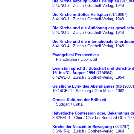
Die Kirche bezeugt Gottes Heilsplan
(91/180
8.4UNO-2 Zürich / Gotthelf-Verlag, 1948
Die Kirche in Gottes Heilsplan
(91/18067)
8.4UNO-1 Zürich / Gotthelf-Verlag, 1948
Die Kirche und die Auflösung der gesellsch
8.4UNO-3 Zürich / Gotthelf-Verlag, 1948
Die Kirche und die internationale Unordnun
8.4UNO-4 Zürich / Gotthelf-Verlag, 1948
Evangelical Perspectives
Philadelphia / Lippincott
Evanston spricht! : Botschaft und Berichte
15. bis 31. August 1954
(71/4964)
8.4ZWE-8 Zürich / Gotthelf-Verlag, 1954
Geistliche Lyrik des Abendlandes
(93/19837)
10.14GEI-1 Salzburg / Otto Müller, 1962
Grosse Kulturen der Frühzeit
Suttgart / Cotta
Helvetische Confession oder, Bekanntnus 
3.82HEL-1 Chur / Chur bei Bernhard Otto, 17
Kirche der Neuzeit in Bewegung
(73/4297)
5.64KIR-1 Zürich / Gotthelf-Verlag, 1964