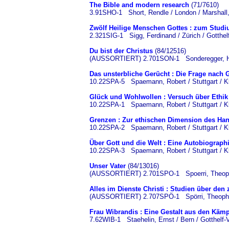
The Bible and modern research
(71/7610)
3.91SHO-1 Short, Rendle / London / Marshall
Zwölf Heilige Menschen Gottes : zum Studi
2.321SIG-1 Sigg, Ferdinand / Zürich / Gotthel
Du bist der Christus
(84/12516)
(AUSSORTIERT) 2.701SON-1 Sonderegger, Hugo
Das unsterbliche Gerücht : Die Frage nach
10.22SPA-5 Spaemann, Robert / Stuttgart / Kl
Glück und Wohlwollen : Versuch über Ethik
10.22SPA-1 Spaemann, Robert / Stuttgart / Kl
Grenzen : Zur ethischen Dimension des Ha
10.22SPA-2 Spaemann, Robert / Stuttgart / Kl
Über Gott und die Welt : Eine Autobiograph
10.22SPA-3 Spaemann, Robert / Stuttgart / Kl
Unser Vater
(84/13016)
(AUSSORTIERT) 2.701SPO-1 Spoerri, Theophil 
Alles im Dienste Christi : Studien über den 
(AUSSORTIERT) 2.707SPÖ-1 Spörri, Theophil /
Frau Wibrandis : Eine Gestalt aus den Kämp
7.62WIB-1 Staehelin, Ernst / Bern / Gotthelf-