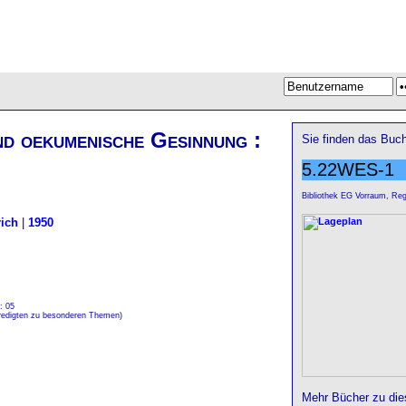
d oekumenische Gesinnung :
Sie finden das Buch
5.22WES-1
Bibliothek EG Vorraum, Reg
ich
|
1950
: 05
 Predigten zu besonderen Themen)
Mehr Bücher zu di