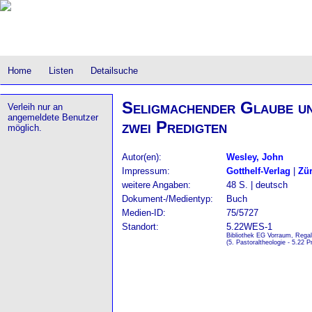
Home
Listen
Detailsuche
Seligmachender Glaube un
Verleih nur an
angemeldete Benutzer
zwei Predigten
möglich.
Autor(en):
Wesley, John
Impressum:
Gotthelf-Verlag
|
Zür
weitere Angaben:
48 S. | deutsch
Dokument-/Medientyp:
Buch
Medien-ID:
75/5727
Standort:
5.22WES-1
Bibliothek EG Vorraum, Regal
(5. Pastoraltheologie - 5.22