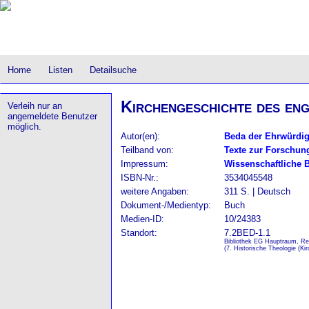
Home
Listen
Detailsuche
Kirchengeschichte des eng
Verleih nur an
angemeldete Benutzer
möglich.
Autor(en):
Beda der Ehrwürdi
Teilband von:
Texte zur Forschun
Impressum:
Wissenschaftliche 
ISBN-Nr.:
3534045548
weitere Angaben:
311 S. | Deutsch
Dokument-/Medientyp:
Buch
Medien-ID:
10/24383
Standort:
7.2BED-1.1
Bibliothek EG Hauptraum, Re
(7. Historische Theologie (Ki