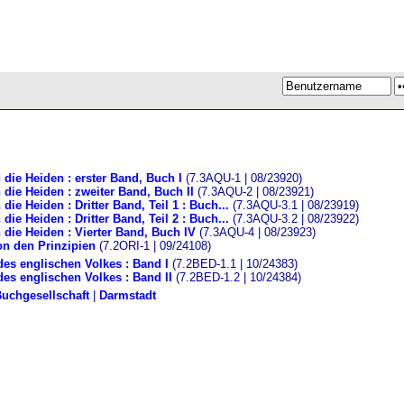
ie Heiden : erster Band, Buch I
(7.3AQU-1 | 08/23920)
ie Heiden : zweiter Band, Buch II
(7.3AQU-2 | 08/23921)
e Heiden : Dritter Band, Teil 1 : Buch...
(7.3AQU-3.1 | 08/23919)
e Heiden : Dritter Band, Teil 2 : Buch...
(7.3AQU-3.2 | 08/23922)
ie Heiden : Vierter Band, Buch IV
(7.3AQU-4 | 08/23923)
on den Prinzipien
(7.2ORI-1 | 09/24108)
es englischen Volkes : Band I
(7.2BED-1.1 | 10/24383)
es englischen Volkes : Band II
(7.2BED-1.2 | 10/24384)
Buchgesellschaft
|
Darmstadt