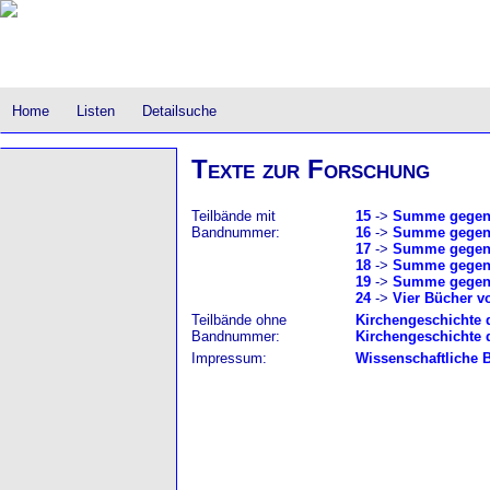
Home
Listen
Detailsuche
Texte zur Forschung
Teilbände mit
15
->
Summe gegen d
Bandnummer:
16
->
Summe gegen d
17
->
Summe gegen di
18
->
Summe gegen di
19
->
Summe gegen d
24
->
Vier Bücher v
Teilbände ohne
Kirchengeschichte d
Bandnummer:
Kirchengeschichte d
Impressum:
Wissenschaftliche 