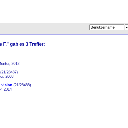
 F." gab es 3 Treffer:
Mentor, 2012
(21/28487)
or, 2008
n vision
(21/28488)
r, 2014