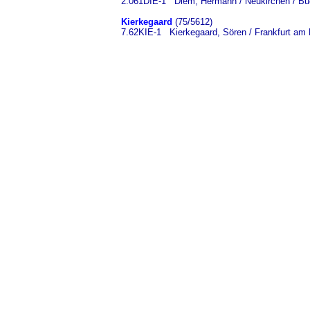
2.061DIE-1 Diem, Hermann / Neukirchen / Bu
Kierkegaard
(75/5612)
7.62KIE-1 Kierkegaard, Sören / Frankfurt am 