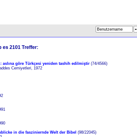
 es 2101 Treffer:
ı : aslına göre Türkçesi yeniden tashih edilmiştir
(74/4566)
addes Cemiyetleri, 1972
92
991
990
nblicke in die fasziniernde Welt der Bibel
(98/22045)
2