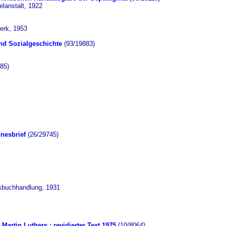
lanstalt, 1922
erk, 1953
und Sozialgeschichte
(93/19883)
85)
nesbrief
(26/29745)
sbuchhandlung, 1931
artin Luthers ; revidierter Text 1975
(10/8064)