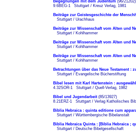
Begegnungen mit dem Judentum
(96/21202)
9.6BEG-1 Stuttgart / Kreuz Verlag, 1981
Beiträge zur Geistesgeschichte der Menschh
Stuttgart / Urachhaus
Beiträge zur Wissenschaft vom Alten und N
Stuttgart / Kohlhammer
Beiträge zur Wissenschaft vom Alten und N
Stuttgart / Kohlhammer
Beiträge zur Wissenschaft vom Alten und N
Stuttgart / Kohlhammer
Betrachtungen über das Neue Testament : z
Stuttgart / Evangelische Bücherstiftung
Bibel lesen mit Karl Hartenstein : ausgewähl
4.32SOR-1 Stuttgart / Quell-Verlag, 1982
Bibel und Jugendarbeit
(85/13927)
8.21ERZ-1 Stuttgart / Verlag Katholisches Bi
Biblia Hebraica : quinta editione cum appara
Stuttgart / Württembergische Bibelanstalt
Biblia Hebraica Quinta : [Biblia Hebraica ; 
Stuttgart / Deutsche Bibelgesellschaft