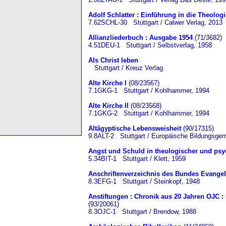
Adolf Schlatter : Einführung in die Theologi
7.62SCHL-30 Stuttgart / Calwer Verlag, 2013
Allianzliederbuch : Ausgabe 1954
(71/3682)
4.51DEU-1 Stuttgart / Selbstverlag, 1958
Als Christ leben
Stuttgart / Kreuz Verlag
Alte Kirche I
(08/23567)
7.1GKG-1 Stuttgart / Kohlhammer, 1994
Alte Kirche II
(08/23568)
7.1GKG-2 Stuttgart / Kohlhammer, 1994
Altägyptische Lebensweisheit
(90/17315)
9.8ALT-2 Stuttgart / Europäische Bildungsge
Angst und Schuld in theologischer und psy
5.34BIT-1 Stuttgart / Klett, 1959
Anschriftenverzeichnis des Bundes Evangel
8.3EFG-1 Stuttgart / Steinkopf, 1948
Anstiftungen : Chronik aus 20 Jahren OJC :
(93/20061)
8.3OJC-1 Stuttgart / Brendow, 1988