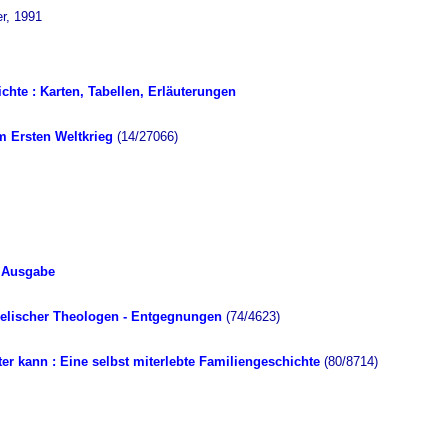
r, 1991
chte : Karten, Tabellen, Erläuterungen
m Ersten Weltkrieg
(14/27066)
r Ausgabe
ngelischer Theologen - Entgegnungen
(74/4623)
er kann : Eine selbst miterlebte Familiengeschichte
(80/8714)