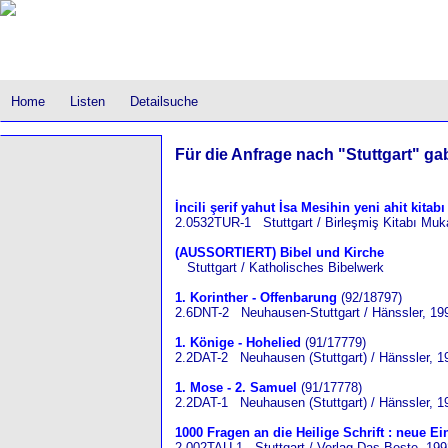
Home
Listen
Detailsuche
Für die Anfrage nach "Stuttgart" gab
İncili şerif yahut İsa Mesihin yeni ahit kitab
2.0532TUR-1 Stuttgart / Birleşmiş Kitabı Muk
(AUSSORTIERT) Bibel und Kirche
Stuttgart / Katholisches Bibelwerk
1. Korinther - Offenbarung
(92/18797)
2.6DNT-2 Neuhausen-Stuttgart / Hänssler, 19
1. Könige - Hohelied
(91/17779)
2.2DAT-2 Neuhausen (Stuttgart) / Hänssler, 1
1. Mose - 2. Samuel
(91/17778)
2.2DAT-1 Neuhausen (Stuttgart) / Hänssler, 1
1000 Fragen an die Heilige Schrift : neue Ei
2.002TAU-1 Stuttgart / Verlag Das Beste, 199