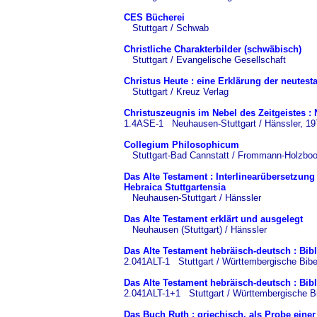
CES Bücherei
Stuttgart / Schwab
Christliche Charakterbilder (schwäbisch)
Stuttgart / Evangelische Gesellschaft
Christus Heute : eine Erklärung der neutest
Stuttgart / Kreuz Verlag
Christuszeugnis im Nebel des Zeitgeistes :
1.4ASE-1 Neuhausen-Stuttgart / Hänssler, 19
Collegium Philosophicum
Stuttgart-Bad Cannstatt / Frommann-Holzbo
Das Alte Testament : Interlinearübersetzun
Hebraica Stuttgartensia
Neuhausen-Stuttgart / Hänssler
Das Alte Testament erklärt und ausgelegt
Neuhausen (Stuttgart) / Hänssler
Das Alte Testament hebräisch-deutsch : Bib
2.041ALT-1 Stuttgart / Württembergische Bibe
Das Alte Testament hebräisch-deutsch : Bib
2.041ALT-1+1 Stuttgart / Württembergische Bi
Das Buch Ruth : griechisch, als Probe eine