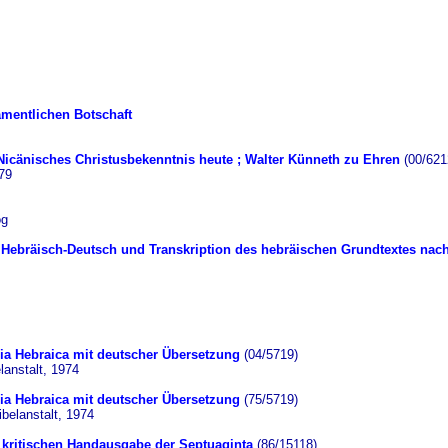
amentlichen Botschaft
 Nicänisches Christusbekenntnis heute ; Walter Künneth zu Ehren
(00/621
79
og
g Hebräisch-Deutsch und Transkription des hebräischen Grundtextes nach
lia Hebraica mit deutscher Übersetzung
(04/5719)
lanstalt, 1974
lia Hebraica mit deutscher Übersetzung
(75/5719)
belanstalt, 1974
r kritischen Handausgabe der Septuaginta
(86/15118)