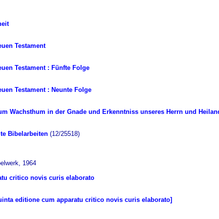
eit
euen Testament
euen Testament : Fünfte Folge
euen Testament : Neunte Folge
um Wachsthum in der Gnade und Erkenntniss unseres Herrn und Heiland
te Bibelarbeiten
(12/25518)
belwerk, 1964
tu critico novis curis elaborato
quinta editione cum apparatu critico novis curis elaborato]