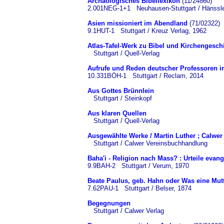
Archäologisches Bibellexikon
(11/24860)
2.001NEG-1+1 Neuhausen-Stuttgart / Hänssle
Asien missioniert im Abendland
(71/02322)
9.1HUT-1 Stuttgart / Kreuz Verlag, 1962
Atlas-Tafel-Werk zu Bibel und Kirchengeschi
Stuttgart / Quell-Verlag
Aufrufe und Reden deutscher Professoren i
10.331BÖH-1 Stuttgart / Reclam, 2014
Aus Gottes Brünnlein
Stuttgart / Steinkopf
Aus klaren Quellen
Stuttgart / Quell-Verlag
Ausgewählte Werke / Martin Luther ; Calwe
Stuttgart / Calwer Vereinsbuchhandlung
Baha'i - Religion nach Mass? : Urteile eva
9.9BAH-2 Stuttgart / Verum, 1970
Beate Paulus, geb. Hahn oder Was eine Mutt
7.62PAU-1 Stuttgart / Belser, 1874
Begegnungen
Stuttgart / Calwer Verlag