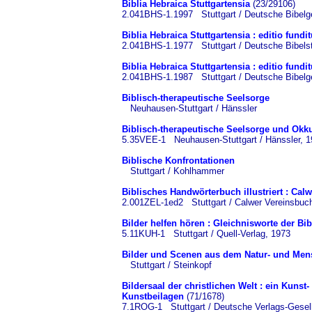
Biblia Hebraica Stuttgartensia
(23/29106)
2.041BHS-1.1997 Stuttgart / Deutsche Bibelge
Biblia Hebraica Stuttgartensia : editio fundi
2.041BHS-1.1977 Stuttgart / Deutsche Bibelst
Biblia Hebraica Stuttgartensia : editio fundit
2.041BHS-1.1987 Stuttgart / Deutsche Bibelge
Biblisch-therapeutische Seelsorge
Neuhausen-Stuttgart / Hänssler
Biblisch-therapeutische Seelsorge und Okk
5.35VEE-1 Neuhausen-Stuttgart / Hänssler, 1
Biblische Konfrontationen
Stuttgart / Kohlhammer
Biblisches Handwörterbuch illustriert : Calw
2.001ZEL-1ed2 Stuttgart / Calwer Vereinsbuc
Bilder helfen hören : Gleichnisworte der Bib
5.11KUH-1 Stuttgart / Quell-Verlag, 1973
Bilder und Scenen aus dem Natur- und Mens
Stuttgart / Steinkopf
Bildersaal der christlichen Welt : ein Kuns
Kunstbeilagen
(71/1678)
7.1ROG-1 Stuttgart / Deutsche Verlags-Gesell