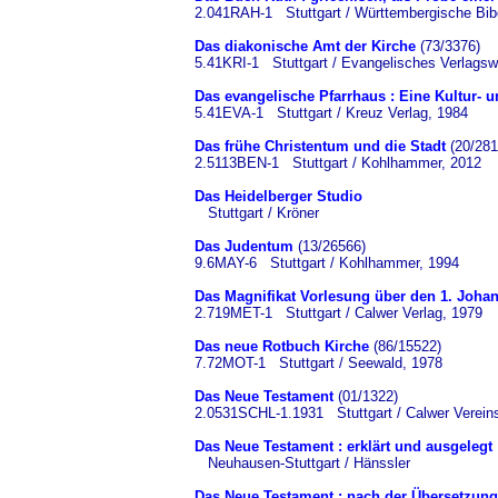
2.041RAH-1 Stuttgart / Württembergische Bibe
Das diakonische Amt der Kirche
(73/3376)
5.41KRI-1 Stuttgart / Evangelisches Verlagsw
Das evangelische Pfarrhaus : Eine Kultur- 
5.41EVA-1 Stuttgart / Kreuz Verlag, 1984
Das frühe Christentum und die Stadt
(20/281
2.5113BEN-1 Stuttgart / Kohlhammer, 2012
Das Heidelberger Studio
Stuttgart / Kröner
Das Judentum
(13/26566)
9.6MAY-6 Stuttgart / Kohlhammer, 1994
Das Magnifikat Vorlesung über den 1. Johan
2.719MET-1 Stuttgart / Calwer Verlag, 1979
Das neue Rotbuch Kirche
(86/15522)
7.72MOT-1 Stuttgart / Seewald, 1978
Das Neue Testament
(01/1322)
2.0531SCHL-1.1931 Stuttgart / Calwer Verein
Das Neue Testament : erklärt und ausgelegt
Neuhausen-Stuttgart / Hänssler
Das Neue Testament : nach der Übersetzung M