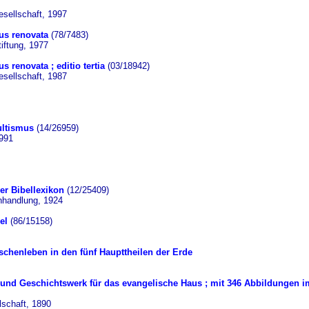
sellschaft, 1997
tus renovata
(78/7483)
iftung, 1977
us renovata ; editio tertia
(03/18942)
sellschaft, 1987
ultismus
(14/26959)
991
er Bibellexikon
(12/25409)
hhandlung, 1924
el
(86/15158)
chenleben in den fünf Haupttheilen der Erde
t- und Geschichtswerk für das evangelische Haus ; mit 346 Abbildungen i
schaft, 1890