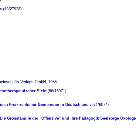
e
(19/27928)
meinschafts Verlags-GmbH, 1955
chotherapeutischer Sicht
(86/15071)
isch-Freikirchlicher Gemeinden in Deutschland :
(71/6074)
 Die Grossfamilie der "Offensive" und ihre Pädagogik Seelsorge Ökologie