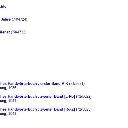
chte
n Jahre
(74/4724)
dienst
(74/4732)
sches Handwörterbuch ; erster Band A-K
(71/5621)
lung, 1936
sches Handwörterbuch ; zweiter Band [L-Ro]
(71/5622)
lung, 1941
sches Handwörterbuch ; zweiter Band [Ro-Z]
(71/5623)
lung, 1941