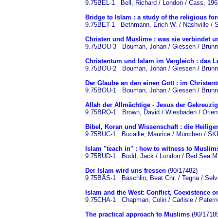
9.75BEL-1 Bell, Richard / London / Cass, 196
Bridge to Islam : a study of the religious fo
9.75BET-1 Bethmann, Erich W. / Nashville / S
Christen und Muslime : was sie verbindet u
9.75BOU-3 Bouman, Johan / Giessen / Brunn
Christentum und Islam im Vergleich : das 
9.75BOU-2 Bouman, Johan / Giessen / Brunn
Der Glaube an den einen Gott : im Christen
9.75BOU-1 Bouman, Johan / Giessen / Brunn
Allah der Allmächtige - Jesus der Gekreuzi
9.75BRO-1 Brown, David / Wiesbaden / Orient
Bibel, Koran und Wissenschaft : die Heilig
9.75BUC-1 Bucaille, Maurice / München / SKD
Islam "teach in" : how to witness to Muslim
9.75BUD-1 Budd, Jack / London / Red Sea M
Der Islam wird uns fressen
(90/17482)
9.75BÄS-1 Bäschlin, Beat Chr. / Tegna / Selv
Islam and the West: Conflict, Coexistence 
9.75CHA-1 Chapman, Colin / Carlisle / Patern
The practical approach to Muslims
(90/1718