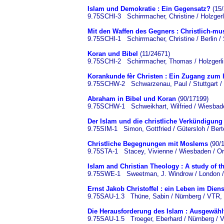
Islam und Demokratie : Ein Gegensatz?
(15/
9.75SCHI-3 Schirrmacher, Christine / Holzger
Mit den Waffen des Gegners : Christlich-mu
9.75SCHI-1 Schirrmacher, Christine / Berlin /
Koran und Bibel
(11/24671)
9.75SCHI-2 Schirrmacher, Thomas / Holzgerl
Korankunde fèr Christen : Ein Zugang zum
9.75SCHW-2 Schwarzenau, Paul / Stuttgart / 
Abraham in Bibel und Koran
(90/17199)
9.75SCHW-1 Schweikhart, Wilfried / Wiesbaden
Der Islam und die christliche Verkündigung
9.75SIM-1 Simon, Gottfried / Gütersloh / Ber
Christliche Begegnungen mit Moslems
(90/
9.75STA-1 Stacey, Vivienne / Wiesbaden / Ori
Islam and Christian Theology : A study of th
9.75SWE-1 Sweetman, J. Windrow / London / 
Ernst Jakob Christoffel : ein Leben im Dien
9.75SAU-1.3 Thüne, Sabin / Nürnberg / VTR,
Die Herausforderung des Islam : Ausgewähl
9.75SAU-1.5 Troeger, Eberhard / Nürnberg / 