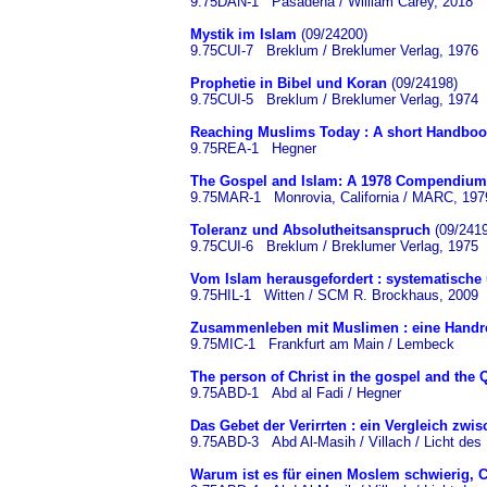
9.75DAN-1 Pasadena / William Carey, 2018
Mystik im Islam
(09/24200)
9.75CUI-7 Breklum / Breklumer Verlag, 1976
Prophetie in Bibel und Koran
(09/24198)
9.75CUI-5 Breklum / Breklumer Verlag, 1974
Reaching Muslims Today : A short Handbo
9.75REA-1 Hegner
The Gospel and Islam: A 1978 Compendium
9.75MAR-1 Monrovia, California / MARC, 197
Toleranz und Absolutheitsanspruch
(09/2419
9.75CUI-6 Breklum / Breklumer Verlag, 1975
Vom Islam herausgefordert : systematische 
9.75HIL-1 Witten / SCM R. Brockhaus, 2009
Zusammenleben mit Muslimen : eine Handr
9.75MIC-1 Frankfurt am Main / Lembeck
The person of Christ in the gospel and the 
9.75ABD-1 Abd al Fadi / Hegner
Das Gebet der Verirrten : ein Vergleich zwi
9.75ABD-3 Abd Al-Masih / Villach / Licht des
Warum ist es für einen Moslem schwierig, 