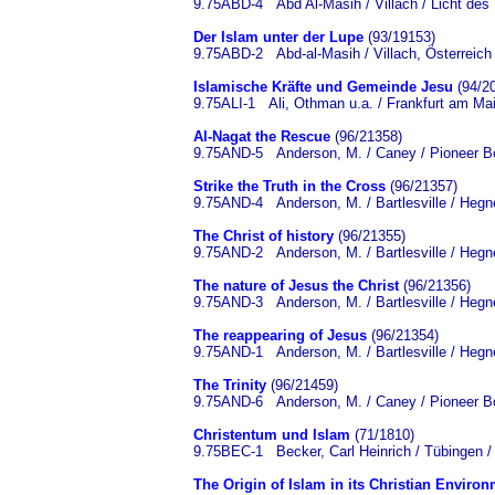
9.75ABD-4 Abd Al-Masih / Villach / Licht des
Der Islam unter der Lupe
(93/19153)
9.75ABD-2 Abd-al-Masih / Villach, Österreich 
Islamische Kräfte und Gemeinde Jesu
(94/2
9.75ALI-1 Ali, Othman u.a. / Frankfurt am Mai
Al-Nagat the Rescue
(96/21358)
9.75AND-5 Anderson, M. / Caney / Pioneer 
Strike the Truth in the Cross
(96/21357)
9.75AND-4 Anderson, M. / Bartlesville / Hegn
The Christ of history
(96/21355)
9.75AND-2 Anderson, M. / Bartlesville / Hegn
The nature of Jesus the Christ
(96/21356)
9.75AND-3 Anderson, M. / Bartlesville / Hegn
The reappearing of Jesus
(96/21354)
9.75AND-1 Anderson, M. / Bartlesville / Hegn
The Trinity
(96/21459)
9.75AND-6 Anderson, M. / Caney / Pioneer 
Christentum und Islam
(71/1810)
9.75BEC-1 Becker, Carl Heinrich / Tübingen /
The Origin of Islam in its Christian Enviro