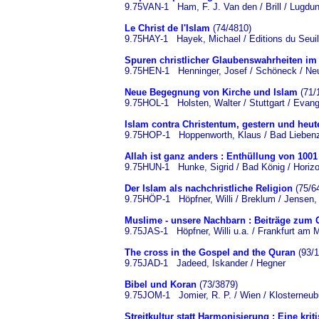
9.75VAN-1 Ham, F. J. Van den / Brill / Lugdu
Le Christ de l'Islam
(74/4810)
9.75HAY-1 Hayek, Michael / Editions du Seuil
Spuren christlicher Glaubenswahrheiten im
9.75HEN-1 Henninger, Josef / Schöneck / Neu 
Neue Begegnung von Kirche und Islam
(71/
9.75HOL-1 Holsten, Walter / Stuttgart / Evang
Islam contra Christentum, gestern und heut
9.75HOP-1 Hoppenworth, Klaus / Bad Liebenzel
Allah ist ganz anders : Enthüllung von 1001
9.75HUN-1 Hunke, Sigrid / Bad König / Horizo
Der Islam als nachchristliche Religion
(75/6
9.75HÖP-1 Höpfner, Willi / Breklum / Jensen,
Muslime - unsere Nachbarn : Beiträge zum
9.75JAS-1 Höpfner, Willi u.a. / Frankfurt am 
The cross in the Gospel and the Quran
(93/1
9.75JAD-1 Jadeed, Iskander / Hegner
Bibel und Koran
(73/3879)
9.75JOM-1 Jomier, R. P. / Wien / Klosterneub
Streitkultur statt Harmonisierung : Eine kr