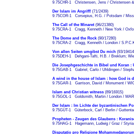
9.75CHR-1 Christensen, Jens / Christensen & 
Der Islam im Angriff!
(71/2439)
9.75COR-1 Corsepius, H.G. / Potsdam / Missi
The Call of the Minaret
(96/21380)
9.75CRA-1 Cragg, Kenneth / New York / Oxfor
The Dome and the Rock
(90/17280)
9.75CRA-2 Cragg, Kenneth / London / S.P.C.K
Von allen Seiten umgibst Du mich
(93/19414
9.75DEH-1 Dehgani-Tafti, H.B. / Breklum; Wie
Die Josephgeschichte in Bibel und Koran :
9.75GAB-1 Gabriel, Carlo / Uhldingen / Steph
A wind in the house of Islam : how God is d
9.75GAR-1 Garrison, David / Monument / WI
Islam and Christian witness
(89/16915)
9.75GOL-1 Goldsmith, Martin / London / MAR
Der Islam : Im Lichte der byzantinischen P
9.75GÜT-1 Güterbock, Carl / Berlin / Guttenta
Propheten - Zeugen des Glaubens : Koranis
9.75HAG-1 Hagemann, Ludwig / Graz / Styria
Disputatio pro Religione Mohammedanorum 