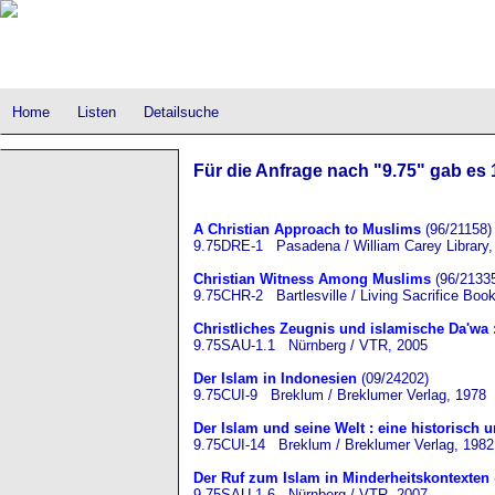
Home
Listen
Detailsuche
Für die Anfrage nach "9.75" gab es 1
A Christian Approach to Muslims
(96/21158)
9.75DRE-1 Pasadena / William Carey Library,
Christian Witness Among Muslims
(96/2133
9.75CHR-2 Bartlesville / Living Sacrifice Bo
Christliches Zeugnis und islamische Da'wa
9.75SAU-1.1 Nürnberg / VTR, 2005
Der Islam in Indonesien
(09/24202)
9.75CUI-9 Breklum / Breklumer Verlag, 1978
Der Islam und seine Welt : eine historisch 
9.75CUI-14 Breklum / Breklumer Verlag, 1982
Der Ruf zum Islam in Minderheitskontexten
9.75SAU-1.6 Nürnberg / VTR, 2007