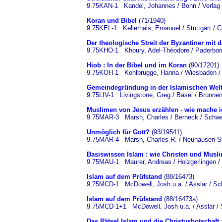
9.75KAN-1 Kandel, Johannes / Bonn / Verlag f
Koran und Bibel
(71/1940)
9.75KEL-1 Kellerhals, Emanuel / Stuttgart / C
Der theologische Streit der Byzantiner mit 
9.75KHO-1 Khoury, Adel-Théodore / Paderborn
Hiob : In der Bibel und im Koran
(90/17201)
9.75KOH-1 Kohlbrugge, Hanna / Wiesbaden /
Gemeindegründung in der Islamischen Welt
9.75LIV-1 Livingstone, Greg / Basel / Brunne
Muslimen von Jesus erzählen - wie mache 
9.75MAR-3 Marsh, Charles / Berneck / Schwe
Unmöglich für Gott?
(93/19541)
9.75MAR-4 Marsh, Charles R. / Neuhausen-Stu
Basiswissen Islam : wie Christen und Mus
9.75MAU-1 Maurer, Andreas / Holzgerlingen 
Islam auf dem Prüfstand
(88/16473)
9.75MCD-1 McDowell, Josh u.a. / Asslar / Sch
Islam auf dem Prüfstand
(88/16473a)
9.75MCD-1+1 McDowell, Josh u.a. / Asslar / 
Das Rätsel Islam und die Christusbotschaf