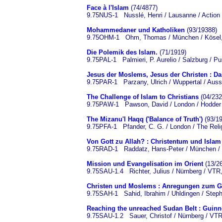
Face à l'Islam
(74/4877)
9.75NUS-1 Nusslé, Henri / Lausanne / Action 
Mohammedaner und Katholiken
(93/19388)
9.75OHM-1 Ohm, Thomas / München / Kösel,
Die Polemik des Islam.
(71/1919)
9.75PAL-1 Palmieri, P. Aurelio / Salzburg / Pu
Jesus der Moslems, Jesus der Christen : D
9.75PAR-1 Parzany, Ulrich / Wuppertal / Auss
The Challenge of Islam to Christians
(04/232
9.75PAW-1 Pawson, David / London / Hodder 
The Mizanu'l Haqq ('Balance of Truth')
(93/19
9.75PFA-1 Pfander, C. G. / London / The Relig
Von Gott zu Allah? : Christentum und Islam i
9.75RAD-1 Raddatz, Hans-Peter / München / 
Mission und Evangelisation im Orient
(13/2
9.75SAU-1.4 Richter, Julius / Nürnberg / VTR
Christen und Moslems : Anregungen zum G
9.75SAH-1 Sahid, Ibrahim / Uhldingen / Steph
Reaching the unreached Sudan Belt : Guin
9.75SAU-1.2 Sauer, Christof / Nürnberg / VTR