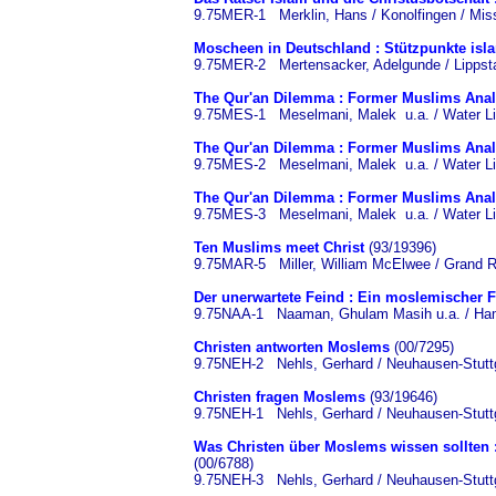
9.75MER-1 Merklin, Hans / Konolfingen / Miss
Moscheen in Deutschland : Stützpunkte isl
9.75MER-2 Mertensacker, Adelgunde / Lippstadt
The Qur'an Dilemma : Former Muslims Analy
9.75MES-1 Meselmani, Malek u.a. / Water Lif
The Qur'an Dilemma : Former Muslims Analy
9.75MES-2 Meselmani, Malek u.a. / Water Lif
The Qur'an Dilemma : Former Muslims Analy
9.75MES-3 Meselmani, Malek u.a. / Water Lif
Ten Muslims meet Christ
(93/19396)
9.75MAR-5 Miller, William McElwee / Grand R
Der unerwartete Feind : Ein moslemischer 
9.75NAA-1 Naaman, Ghulam Masih u.a. / Hamb
Christen antworten Moslems
(00/7295)
9.75NEH-2 Nehls, Gerhard / Neuhausen-Stuttg
Christen fragen Moslems
(93/19646)
9.75NEH-1 Nehls, Gerhard / Neuhausen-Stuttg
Was Christen über Moslems wissen sollten 
(00/6788)
9.75NEH-3 Nehls, Gerhard / Neuhausen-Stuttg