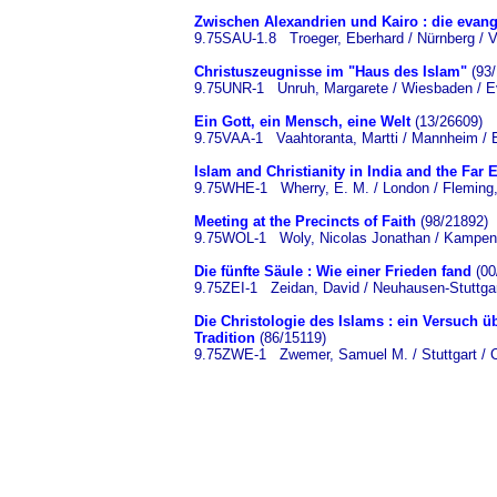
Zwischen Alexandrien und Kairo : die evang
9.75SAU-1.8 Troeger, Eberhard / Nürnberg / 
Christuszeugnisse im "Haus des Islam"
(93/
9.75UNR-1 Unruh, Margarete / Wiesbaden / Ev
Ein Gott, ein Mensch, eine Welt
(13/26609)
9.75VAA-1 Vaahtoranta, Martti / Mannheim / E
Islam and Christianity in India and the Far 
9.75WHE-1 Wherry, E. M. / London / Fleming
Meeting at the Precincts of Faith
(98/21892)
9.75WOL-1 Woly, Nicolas Jonathan / Kampen 
Die fünfte Säule : Wie einer Frieden fand
(00
9.75ZEI-1 Zeidan, David / Neuhausen-Stuttgar
Die Christologie des Islams : ein Versuch 
Tradition
(86/15119)
9.75ZWE-1 Zwemer, Samuel M. / Stuttgart / Ch