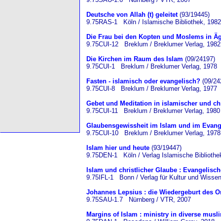
Deutsche von Allah (t) geleitet
(93/19445)
9.75RAS-1 Köln / Islamische Bibliothek, 1982
Die Frau bei den Kopten und Moslems in Ä
9.75CUI-12 Breklum / Breklumer Verlag, 1982
Die Kirchen im Raum des Islam
(09/24197)
9.75CUI-1 Breklum / Breklumer Verlag, 1978
Fasten - islamisch oder evangelisch?
(09/24
9.75CUI-8 Breklum / Breklumer Verlag, 1977
Gebet und Meditation in islamischer und chr
9.75CUI-11 Breklum / Breklumer Verlag, 1980
Glaubensgewissheit im Islam und im Evan
9.75CUI-10 Breklum / Breklumer Verlag, 1978
Islam hier und heute
(93/19447)
9.75DEN-1 Köln / Verlag Islamische Bibliothe
Islam und christlicher Glaube : Evangelis
9.75IFL-1 Bonn / Verlag für Kultur und Wissen
Johannes Lepsius : die Wiedergeburt des Or
9.75SAU-1.7 Nürnberg / VTR, 2007
Margins of Islam : ministry in diverse musl