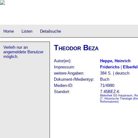
Home
Listen
Detailsuche
Theodor Beza
Verleih nur an
angemeldete Benutzer
möglich.
Autor(en):
Heppe, Heinrich
Impressum:
Friderichs
|
Elberfe
weitere Angaben:
384 S. | deutsch
Dokument-/Medientyp:
Buch
Medien-ID:
71/4990
Standort:
7.45BEZ-6
Bibliothek EG Hauptraum, Re
(7. Historische Theologie (Ki
Reformatoren)