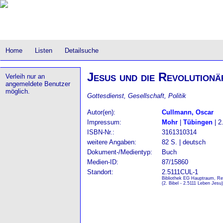
Home
Listen
Detailsuche
Jesus und die Revolutionä
Verleih nur an
angemeldete Benutzer
möglich.
Gottesdienst, Gesellschaft, Politik
Autor(en):
Cullmann, Oscar
Impressum:
Mohr
|
Tübingen
| 2
ISBN-Nr.:
3161310314
weitere Angaben:
82 S. | deutsch
Dokument-/Medientyp:
Buch
Medien-ID:
87/15860
Standort:
2.5111CUL-1
Bibliothek EG Hauptraum, Re
(2. Bibel - 2.5111 Leben Jesu)