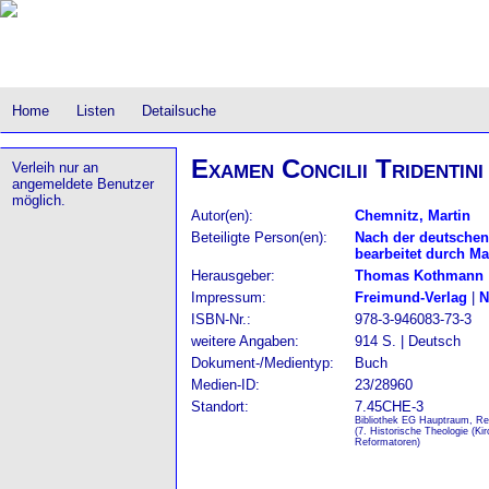
Home
Listen
Detailsuche
Examen Concilii Tridentini 
Verleih nur an
angemeldete Benutzer
möglich.
Autor(en):
Chemnitz, Martin
Beteiligte Person(en):
Nach der deutschen
bearbeitet durch Ma
Herausgeber:
Thomas Kothmann
Impressum:
Freimund-Verlag
|
N
ISBN-Nr.:
978-3-946083-73-3
weitere Angaben:
914 S. | Deutsch
Dokument-/Medientyp:
Buch
Medien-ID:
23/28960
Standort:
7.45CHE-3
Bibliothek EG Hauptraum, Re
(7. Historische Theologie (Ki
Reformatoren)