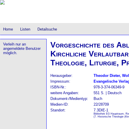
Home
Listen
Detailsuche
Vorgeschichte des Abl
Verleih nur an
angemeldete Benutzer
Kirchliche Verlautbar
möglich.
Theologie, Liturgie, P
Herausgeber:
Theodor Dieter, Wo
Impressum:
Evangelische Verlag
ISBN-Nr.:
978-3-374-06349-9
weitere Angaben:
551 S. | Deutsch
Dokument-/Medientyp:
Buch
Medien-ID:
22/28709
Standort:
7.3DIE-1
Bibliothek EG Hauptraum, Re
(7. Historische Theologie (Kir