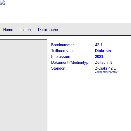
Home
Listen
Detailsuche
Bandnummer:
42.1
Teilband von:
Diakrisis
Impressum:
2021
Dokument-/Medientyp:
Zeitschrift
Standort:
Z-Diakr 42.1
Zeitschriftenarchiv