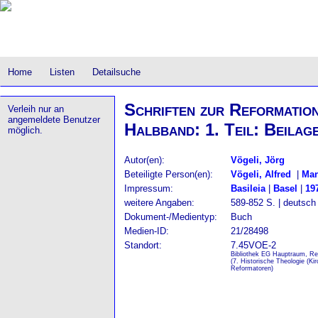
Home
Listen
Detailsuche
Schriften zur Reformation
Verleih nur an
angemeldete Benutzer
Halbband: 1. Teil: Beilag
möglich.
Autor(en):
Vögeli, Jörg
Beteiligte Person(en):
Vögeli, Alfred
|
Man
Impressum:
Basileia
|
Basel
|
19
weitere Angaben:
589-852 S. | deutsch
Dokument-/Medientyp:
Buch
Medien-ID:
21/28498
Standort:
7.45VOE-2
Bibliothek EG Hauptraum, Re
(7. Historische Theologie (Ki
Reformatoren)