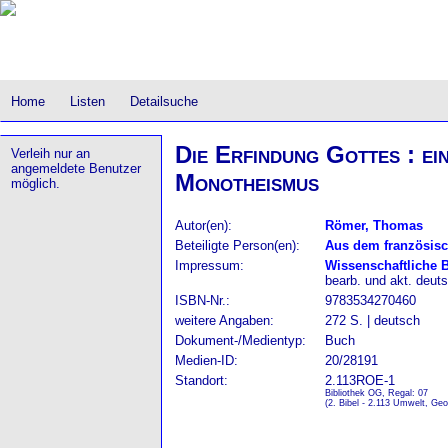
Home
Listen
Detailsuche
Die Erfindung Gottes : ei
Verleih nur an
angemeldete Benutzer
Monotheismus
möglich.
Autor(en):
Römer, Thomas
Beteiligte Person(en):
Aus dem französisc
Impressum:
Wissenschaftliche 
bearb. und akt. deut
ISBN-Nr.:
9783534270460
weitere Angaben:
272 S. | deutsch
Dokument-/Medientyp:
Buch
Medien-ID:
20/28191
Standort:
2.113ROE-1
Bibliothek OG, Regal: 07
(2. Bibel - 2.113 Umwelt, Geo