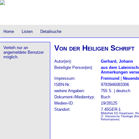
Home
Listen
Detailsuche
Von der Heiligen Schrift
Verleih nur an
angemeldete Benutzer
möglich.
Autor(en):
Gerhard, Johann
Beteiligte Person(en):
aus dem Lateinisch
Anmerkungen verse
Impressum:
Freimund
|
Neuende
ISBN-Nr.:
9783946083306
weitere Angaben:
755 S. | deutsch
Dokument-/Medientyp:
Buch
Medien-ID:
19/28125
Standort:
7.45GER-1
Bibliothek EG Hauptraum, Re
(7. Historische Theologie (Ki
Reformatoren)