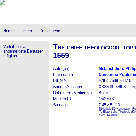
Home
Listen
Detailsuche
The chief theological topi
Verleih nur an
angemeldete Benutzer
1559
möglich.
Autor(en):
Melanchthon, Phili
Impressum:
Concordia Publish
ISBN-Nr.:
978-0-7586-2687-5
weitere Angaben:
XXXVIII, 549 S. | en
Dokument-/Medientyp:
Buch
Medien-ID:
15/27092
Standort:
7.45MEL-10
Bibliothek EG Hauptraum, Re
(7. Historische Theologie (Ki
Reformatoren)