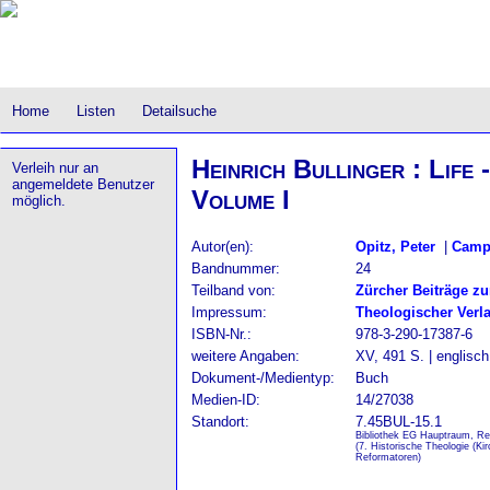
Home
Listen
Detailsuche
Heinrich Bullinger : Life 
Verleih nur an
angemeldete Benutzer
Volume I
möglich.
Autor(en):
Opitz, Peter
|
Camp
Bandnummer:
24
Teilband von:
Zürcher Beiträge z
Impressum:
Theologischer Verl
ISBN-Nr.:
978-3-290-17387-6
weitere Angaben:
XV, 491 S. | englisc
Dokument-/Medientyp:
Buch
Medien-ID:
14/27038
Standort:
7.45BUL-15.1
Bibliothek EG Hauptraum, Re
(7. Historische Theologie (Ki
Reformatoren)