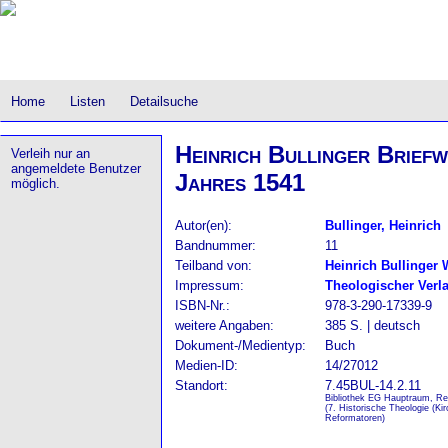
Home
Listen
Detailsuche
Heinrich Bullinger Briefw
Verleih nur an
angemeldete Benutzer
Jahres 1541
möglich.
Autor(en):
Bullinger, Heinrich
Bandnummer:
11
Teilband von:
Heinrich Bullinger 
Impressum:
Theologischer Verl
ISBN-Nr.:
978-3-290-17339-9
weitere Angaben:
385 S. | deutsch
Dokument-/Medientyp:
Buch
Medien-ID:
14/27012
Standort:
7.45BUL-14.2.11
Bibliothek EG Hauptraum, Re
(7. Historische Theologie (Ki
Reformatoren)