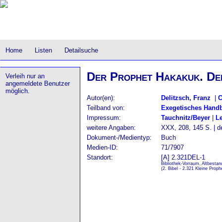
Home
Listen
Detailsuche
Der Prophet Hakakuk. De
Verleih nur an
angemeldete Benutzer
möglich.
Autor(en):
Delitzsch, Franz
|
C
Teilband von:
Exegetisches Hand
Impressum:
Tauchnitz/Beyer
|
L
weitere Angaben:
XXX, 208, 145 S. | d
Dokument-/Medientyp:
Buch
Medien-ID:
71/7907
Standort:
[A] 2.321DEL-1
Bibliothek-Vorraum, Altbestan
(2. Bibel - 2.321 Kleine Proph