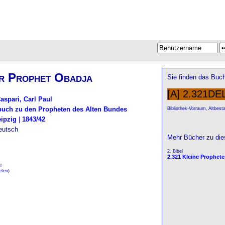
r Prophet Obadja
Sie finden das Buch
[A] 2.321DE
aspari, Carl Paul
buch zu den Propheten des Alten Bundes
Bibliothek-Vorraum, Altbest
eipzig
|
1843/42
eutsch
Mehr Bücher zu di
2. Bibel
2.321 Kleine Prophet
d
eten)