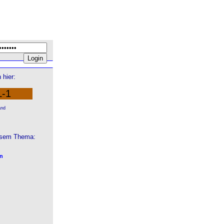
 hier:
L-1
and
esem Thema:
en