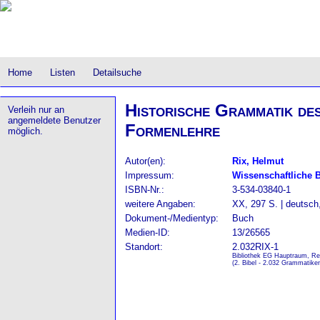
Home
Listen
Detailsuche
Historische Grammatik des
Verleih nur an
angemeldete Benutzer
Formenlehre
möglich.
Autor(en):
Rix, Helmut
Impressum:
Wissenschaftliche 
ISBN-Nr.:
3-534-03840-1
weitere Angaben:
XX, 297 S. | deutsch
Dokument-/Medientyp:
Buch
Medien-ID:
13/26565
Standort:
2.032RIX-1
Bibliothek EG Hauptraum, Re
(2. Bibel - 2.032 Grammatike