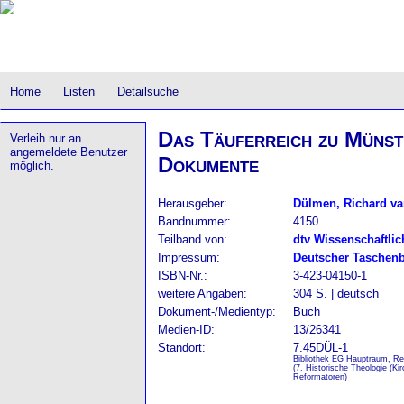
Home
Listen
Detailsuche
Das Täuferreich zu Münst
Verleih nur an
angemeldete Benutzer
Dokumente
möglich.
Herausgeber:
Dülmen, Richard v
Bandnummer:
4150
Teilband von:
dtv Wissenschaftlic
Impressum:
Deutscher Taschenb
ISBN-Nr.:
3-423-04150-1
weitere Angaben:
304 S. | deutsch
Dokument-/Medientyp:
Buch
Medien-ID:
13/26341
Standort:
7.45DÜL-1
Bibliothek EG Hauptraum, Re
(7. Historische Theologie (Ki
Reformatoren)