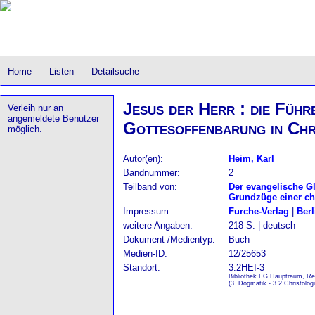
Home
Listen
Detailsuche
Jesus der Herr : die Führ
Verleih nur an
angemeldete Benutzer
Gottesoffenbarung in Chr
möglich.
Autor(en):
Heim, Karl
Bandnummer:
2
Teilband von:
Der evangelische G
Grundzüge einer ch
Impressum:
Furche-Verlag
|
Berl
weitere Angaben:
218 S. | deutsch
Dokument-/Medientyp:
Buch
Medien-ID:
12/25653
Standort:
3.2HEI-3
Bibliothek EG Hauptraum, Re
(3. Dogmatik - 3.2 Christologi