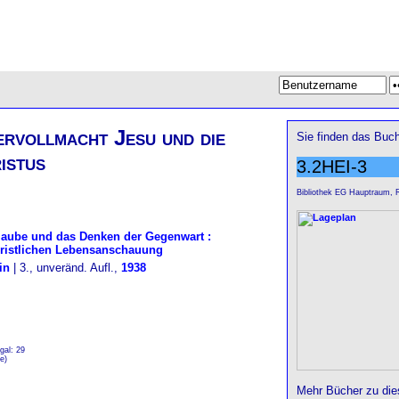
ervollmacht Jesu und die
Sie finden das Buch
istus
3.2HEI-3
Bibliothek EG Hauptraum, 
laube und das Denken der Gegenwart :
ristlichen Lebensanschauung
in
| 3., unveränd. Aufl.,
1938
gal: 29
e)
Mehr Bücher zu di