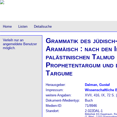
Home
Listen
Detailsuche
Grammatik des jüdisch-
Verleih nur an
angemeldete Benutzer
Aramäisch : nach den I
möglich.
palästinischen Talmud
Prophetentargum und 
Targume
Herausgeber:
Dalman, Gustaf
Impressum:
Wissenschaftliche 
weitere Angaben:
XVII, 416, IX, 72 S. 
Dokument-/Medientyp:
Buch
Medien-ID:
71/8946
Standort:
2.022DAL-1
Bibliothek EG Hauptraum, Re
(2. Bibel - 2.022 Grammatike