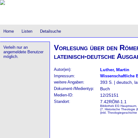
Home
Listen
Detailsuche
Vorlesung über den Römer
Verleih nur an
angemeldete Benutzer
lateinisch-deutsche Ausga
möglich.
Autor(en):
Luther, Martin
Impressum:
Wissenschaftliche 
weitere Angaben:
393 S. | deutsch, la
Dokument-/Medientyp:
Buch
Medien-ID:
12/25151
Standort:
7.42RÖM-1.1
Bibliothek EG Hauptraum,
(7. Historische Theologie 
(inkl. Theologiegeschichte