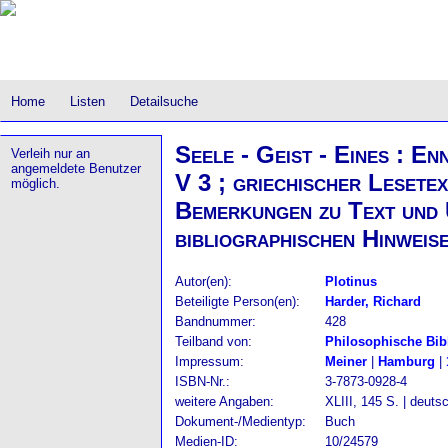
Home
Listen
Detailsuche
Seele - Geist - Eines : En
Verleih nur an
angemeldete Benutzer
V 3 ; griechischer Lesetex
möglich.
Bemerkungen zu Text und 
bibliographischen Hinweis
Autor(en):
Plotinus
Beteiligte Person(en):
Harder, Richard
Bandnummer:
428
Teilband von:
Philosophische Bib
Impressum:
Meiner
|
Hamburg
|
ISBN-Nr.:
3-7873-0928-4
weitere Angaben:
XLIII, 145 S. | deuts
Dokument-/Medientyp:
Buch
Medien-ID:
10/24579