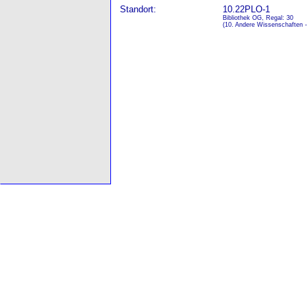
Standort:
10.22PLO-1
Bibliothek OG, Regal: 30
(10. Andere Wissenschaften 