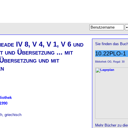
neade IV 8, V 4, V 1, V 6 und
Sie finden das Buch
t und Übersetzung ... mit
10.22PLO-1
Übersetzung und mit
Bibliothek OG, Regal: 30
en
liothek
1990
ch, griechisch
Mehr Bücher zu di