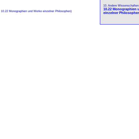
10. Andere Wissenschaften
10.22 Monographien 
- 10.22 Monographien und Werke einzelner Philosophen)
einzelner Philosophe