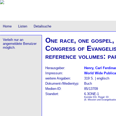
Home
Listen
Detailsuche
One race, one gospel,
Verleih nur an
angemeldete Benutzer
Congress of Evangelism
möglich.
reference volumes: pa
Herausgeber:
Henry, Carl Ferdin
Impressum:
World Wide Publica
weitere Angaben:
319 S. | englisch
Dokument-/Medientyp:
Buch
Medien-ID:
85/13709
Standort:
6.3ONE-1
Korridor EG, Regal: 03
(6. Mission und Evangelisatio