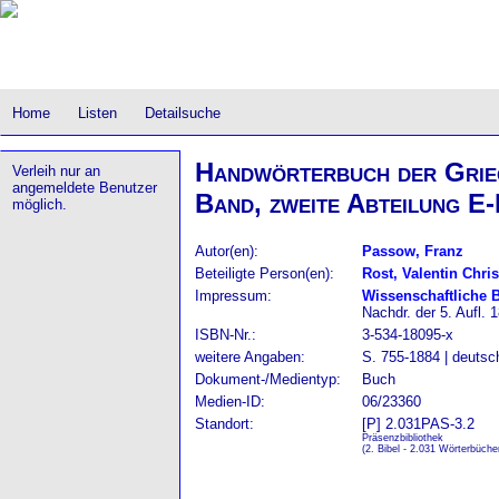
Home
Listen
Detailsuche
Handwörterbuch der Griec
Verleih nur an
angemeldete Benutzer
Band, zweite Abteilung E
möglich.
Autor(en):
Passow, Franz
Beteiligte Person(en):
Rost, Valentin Chris
Impressum:
Wissenschaftliche 
Nachdr. der 5. Aufl. 
ISBN-Nr.:
3-534-18095-x
weitere Angaben:
S. 755-1884 | deutsc
Dokument-/Medientyp:
Buch
Medien-ID:
06/23360
Standort:
[P] 2.031PAS-3.2
Präsenzbibliothek
(2. Bibel - 2.031 Wörterbüche