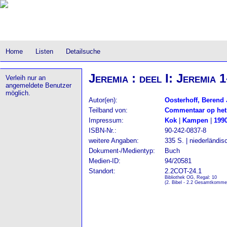
Home
Listen
Detailsuche
Jeremia : deel I: Jeremia 
Verleih nur an
angemeldete Benutzer
möglich.
Autor(en):
Oosterhoff, Berend
Teilband von:
Commentaar op het
Impressum:
Kok
|
Kampen
|
199
ISBN-Nr.:
90-242-0837-8
weitere Angaben:
335 S. | niederländis
Dokument-/Medientyp:
Buch
Medien-ID:
94/20581
Standort:
2.2COT-24.1
Bibliothek OG, Regal: 10
(2. Bibel - 2.2 Gesamtkomme