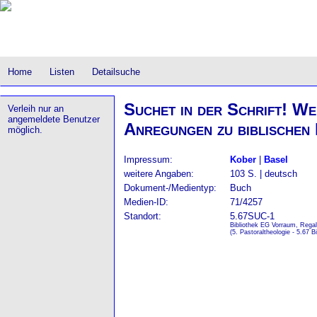
Home
Listen
Detailsuche
Suchet in der Schrift! Wer
Verleih nur an
angemeldete Benutzer
Anregungen zu biblischen
möglich.
Impressum:
Kober
|
Basel
weitere Angaben:
103 S. | deutsch
Dokument-/Medientyp:
Buch
Medien-ID:
71/4257
Standort:
5.67SUC-1
Bibliothek EG Vorraum, Regal
(5. Pastoraltheologie - 5.67 B