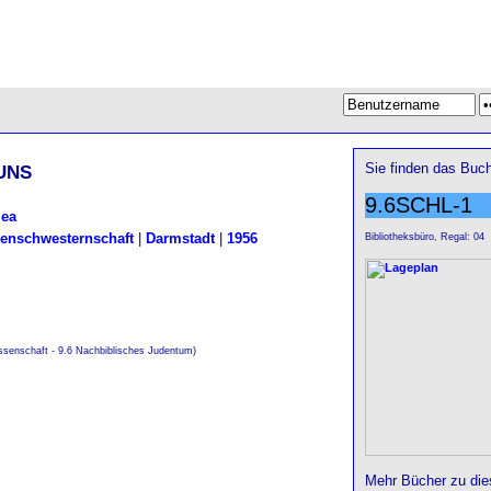
uns
Sie finden das Buch
9.6SCHL-1
lea
enschwesternschaft
|
Darmstadt
|
1956
Bibliotheksbüro, Regal: 04
issenschaft - 9.6 Nachbiblisches Judentum)
Mehr Bücher zu di