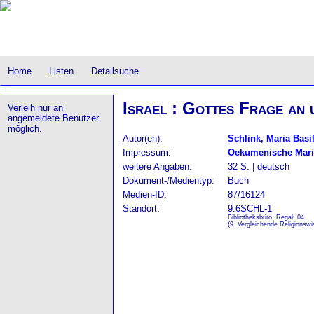
Home
Listen
Detailsuche
Israel : Gottes Frage an 
Verleih nur an
angemeldete Benutzer
möglich.
Autor(en):
Schlink, Maria Basi
Impressum:
Oekumenische Mari
weitere Angaben:
32 S. | deutsch
Dokument-/Medientyp:
Buch
Medien-ID:
87/16124
Standort:
9.6SCHL-1
Bibliotheksbüro, Regal: 04
(9. Vergleichende Religionsw