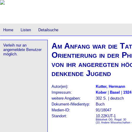
Home
Listen
Detailsuche
Am Anfang war die Tat
Verleih nur an
angemeldete Benutzer
Orientierung in der Ph
möglich.
von ihr angeregten hö
denkende Jugend
Autor(en):
Kutter, Hermann
Impressum:
Kober
|
Basel
|
1924
weitere Angaben:
302 S. | deutsch
Dokument-/Medientyp:
Buch
Medien-ID:
91/18047
Standort:
10.22KUT-1
Bibliothek OG, Regal: 30
(10. Andere Wissenschaften 