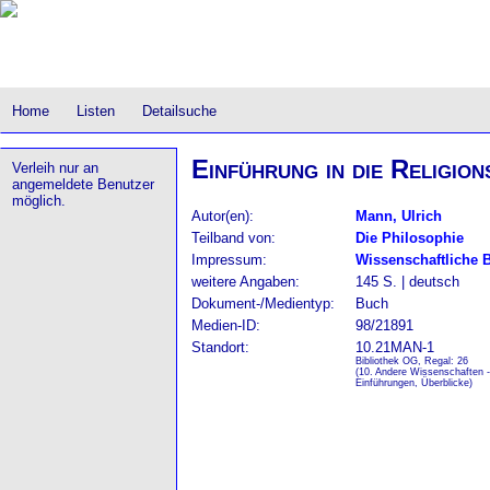
Home
Listen
Detailsuche
Einführung in die Religion
Verleih nur an
angemeldete Benutzer
möglich.
Autor(en):
Mann, Ulrich
Teilband von:
Die Philosophie
Impressum:
Wissenschaftliche 
weitere Angaben:
145 S. | deutsch
Dokument-/Medientyp:
Buch
Medien-ID:
98/21891
Standort:
10.21MAN-1
Bibliothek OG, Regal: 26
(10. Andere Wissenschaften -
Einführungen, Überblicke)