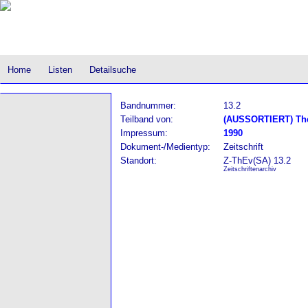
Home
Listen
Detailsuche
Bandnummer:
13.2
Teilband von:
(AUSSORTIERT) The
Impressum:
1990
Dokument-/Medientyp:
Zeitschrift
Standort:
Z-ThEv(SA) 13.2
Zeitschriftenarchiv