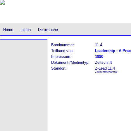
Home
Listen
Detailsuche
Bandnummer:
11.4
Teilband von:
Leadership : A Prac
Impressum:
1990
Dokument-/Medientyp:
Zeitschrift
Standort:
Z-Lead 11.4
Zeitschriftenarchiv