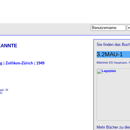
kannte
Sie finden das Buch
3.2MAU-1
ag
|
Zollikon-Zürich
|
1949
Bibliothek EG Hauptraum, 
gal: 29
e)
Mehr Bücher zu di