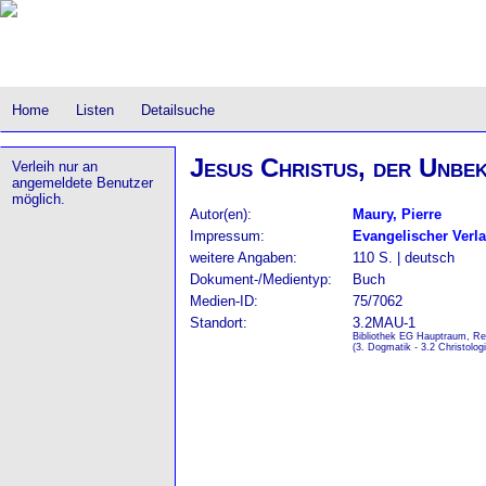
Home
Listen
Detailsuche
Jesus Christus, der Unbe
Verleih nur an
angemeldete Benutzer
möglich.
Autor(en):
Maury, Pierre
Impressum:
Evangelischer Verl
weitere Angaben:
110 S. | deutsch
Dokument-/Medientyp:
Buch
Medien-ID:
75/7062
Standort:
3.2MAU-1
Bibliothek EG Hauptraum, Re
(3. Dogmatik - 3.2 Christologi