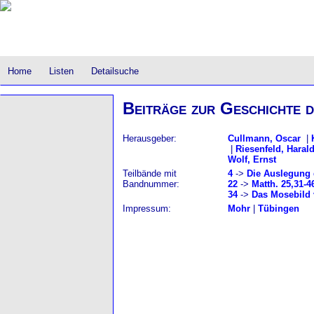
Home
Listen
Detailsuche
Beiträge zur Geschichte d
Herausgeber:
Cullmann, Oscar
|
|
Riesenfeld, Haral
Wolf, Ernst
Teilbände mit
4
->
Die Auslegung 
Bandnummer:
22
->
Matth. 25,31-
34
->
Das Mosebild 
Impressum:
Mohr
|
Tübingen