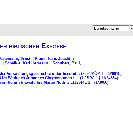
er biblischen Exegese
Käsemann, Ernst
|
Kraus, Hans-Joachim
d
|
Schelkle, Karl Hermann
|
Schubert, Paul,
der Versuchungsgeschichte unter besond...
(2.522KÖP-1 | 80/8910)
46 im Werk des Johannes Chrysostomos : ...
(7.2BRÄ-1 | 11/24834)
von Heinrich Ewald bis Martin Noth
(2.1112SME-1 | 71/3956)