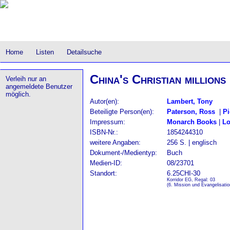
Home
Listen
Detailsuche
China's Christian millions 
Verleih nur an
angemeldete Benutzer
möglich.
Autor(en):
Lambert, Tony
Beteiligte Person(en):
Paterson, Ross
|
Pi
Impressum:
Monarch Books
|
L
ISBN-Nr.:
1854244310
weitere Angaben:
256 S. | englisch
Dokument-/Medientyp:
Buch
Medien-ID:
08/23701
Standort:
6.25CHI-30
Korridor EG, Regal: 03
(6. Mission und Evangelisati